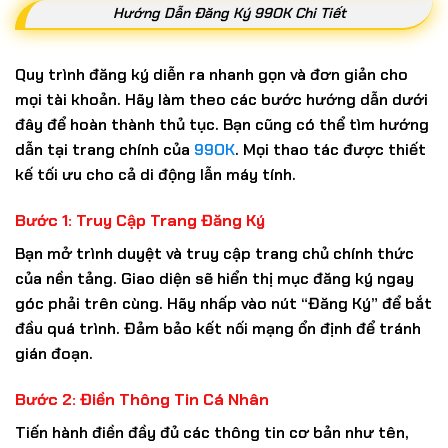
Hướng Dẫn Đăng Ký 99OK Chi Tiết
Quy trình đăng ký diễn ra nhanh gọn và đơn giản cho
mọi tài khoản. Hãy làm theo các bước hướng dẫn dưới
đây để hoàn thành thủ tục. Bạn cũng có thể tìm hướng
dẫn tại trang chính của
99OK
. Mọi thao tác được thiết
kế tối ưu cho cả di động lẫn máy tính.
Bước 1: Truy Cập Trang Đăng Ký
Bạn mở trình duyệt và truy cập trang chủ chính thức
của nền tảng. Giao diện sẽ hiển thị mục đăng ký ngay
góc phải trên cùng. Hãy nhấp vào nút “Đăng Ký” để bắt
đầu quá trình. Đảm bảo kết nối mạng ổn định để tránh
gián đoạn.
Bước 2: Điền Thông Tin Cá Nhân
Tiến hành điền đầy đủ các thông tin cơ bản như tên,