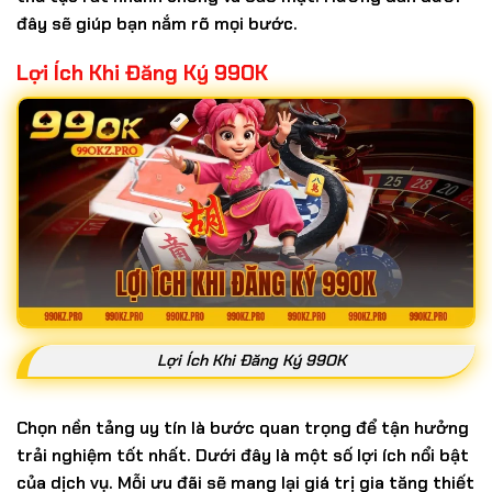
đây sẽ giúp bạn nắm rõ mọi bước.
Lợi Ích Khi Đăng Ký 99OK
Lợi Ích Khi Đăng Ký 99OK
Chọn nền tảng uy tín là bước quan trọng để tận hưởng
trải nghiệm tốt nhất. Dưới đây là một số lợi ích nổi bật
của dịch vụ. Mỗi ưu đãi sẽ mang lại giá trị gia tăng thiết