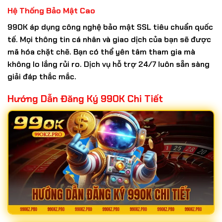
Hệ Thống Bảo Mật Cao
99OK áp dụng công nghệ bảo mật SSL tiêu chuẩn quốc
tế. Mọi thông tin cá nhân và giao dịch của bạn sẽ được
mã hóa chặt chẽ. Bạn có thể yên tâm tham gia mà
không lo lắng rủi ro. Dịch vụ hỗ trợ 24/7 luôn sẵn sàng
giải đáp thắc mắc.
Hướng Dẫn Đăng Ký 99OK Chi Tiết